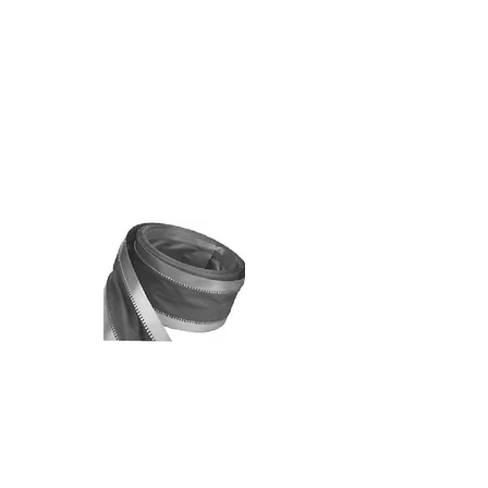
אבזם
נירוסטה
לבנד
מחבר