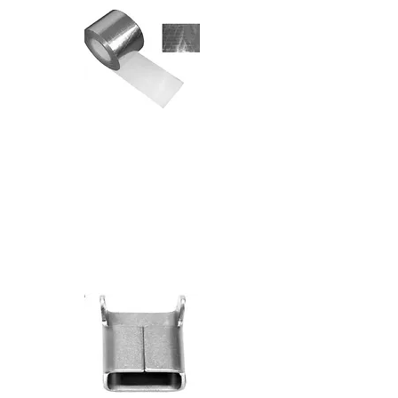
סרט
אלומיניום
משוריין