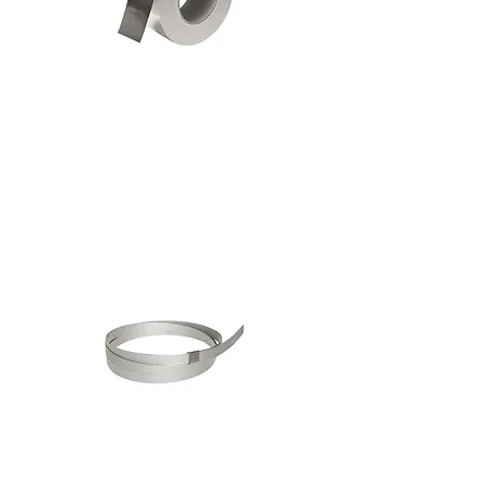
סרט
אלומיניום
דביק