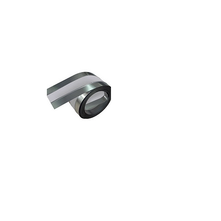
בגד מגולוון
לבידוד
קרמי
מחבר
גמיש חסין
אש 75 מ"מ